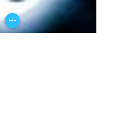
Wixer
19 במאי 2016
זמן קריאה 3 דקות
SEO למתחילים: סטטוס
האתר החדש שלך במנועי
החיפוש
עם מיליוני אתרי אינטרנט שם בחוץ, בעולם
הרשת, התחרות בגוגל ובמנועי חיפוש אחרים,
היא אכזרית כמעט בכל תחום עיסוק שניתן