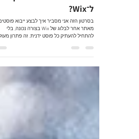
ל־Wix?
בסרטון הזה אני מסביר איך לבצע ייבוא פוסטים
מאתר אחר לבלוג של Wix בצורה נכונה, בלי
להתחיל להעתיק כל פוסט ידנית. זה פתרון מעול
למי שעובר מ־WordPress או מאתר Wix אחר
ורוצה לשמור על התוכן, התמונות והערך של
האתר הקיים.