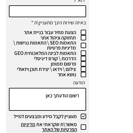
דוא"ל
ח
באיזה שירות הינך מתעניין\ת
*
ו
הצעת מחיר עבור בניית אתר
ב
ה
תחזוקה וניהול אתר
התאמות SEO \ התאמות נגישות \
מדיניות פרטיות
התאמות לבינה המלאכותית GEO
הדרכות \ קורס דיגיטלי
פרסום ממומן
צילום \ וידאו \ יצירת תוכן ויזאולי
נושא אחר
הודעה
מעוניין לקבל מידע ומבצעים למייל
מאשר\ת שקראתי את
מדיניות
הפרטיות של האתר