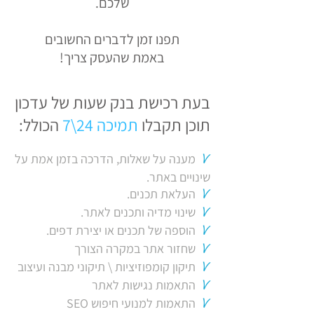
שלכם.
תפנו זמן לדברים החשובים
באמת שהעסק צריך
!
בעת רכישת בנק שעות של עדכון
תוכן תקבלו
תמיכה 24\7
הכולל:
מענה על שאלות, הדרכה בזמן אמת על
V
שינויים באתר.
העלאת תכנים.
V
שינוי מדיה ותכנים לאתר.
V
הוספה של תכנים או יצירת דפים.
V
שחזור אתר במקרה הצורך
V
תיקון קו
מפו
זיציות \ תיקוני מבנה ועיצוב
V
התא
מות נגישות לאתר
V
התא
מ
ות למנועי חיפוש SEO
V