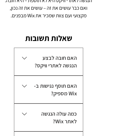
הנגשה לאתרי וויקס היא לא תוספת – היא חובה.
ואם כבר עושים את זה – עושים את זה נכון,
מקצועי ועם צוות שמכיר את Wix מבפנים.
שאלות תשובות
האם חובה לבצע
הנגשה לאתרי וויקס?
כן. לפי תקנות הנגישות
האם תוסף נגישות ב-
בישראל, אתרי אינטרנט רבים
Wix מספיק?
מחויבים בהנגשה. אתר לא
נגיש עלול לחשוף את העסק
לא. תוסף נגישות הוא רק חלק
לסיכונים משפטיים ולפגוע
כמה עולה הנגשה
מהפתרון. הנגשה לאתרי וויקס
בחוויית המשתמש.
לאתר Wix?
דורשת גם התאמות בפועל כמו
צבעים, מבנה, ניווט ותיוג נכון
העלות משתנה בהתאם לגודל