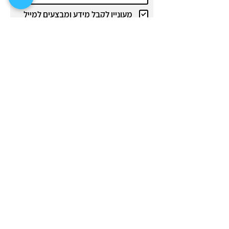
מעוניין לקבל מידע ומבצעים למייל
מאשר\ת שקראתי את
מדיניות
הפרטיות של האתר
שליחה
אתר תדמית ב-
WIX
קישור לתמיכת מנויים לחצו
כאן
בניית חנות ב-WIX
קורס דיגיטלי לבניית
אתר WIX ושיווק
בניית אתר
לעסק קטן ב-