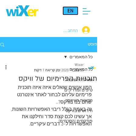
EN
התחברות
פוסט
כל המאמרים
Wixer
כל המאמרים
25 בפבר׳ 2020
זמן קריאה 1 דקות
תוכניות הפרימיום של וויקס
שאלות תשובות
המון אנשים שואלים איזה איזה תוכנית 
טיפים ומדריכים
פרימיום עליהם לבחור לאתר אינטרנט 
חדשות מוויקסר
שהם בנו בוויקס?..
זה באמת בגלל ריבוי האפשרויות השונות, 
חידושים בוויקס
אך עשינו לכם קצת סדר וחילקנו את 
פודקסים (הסכתים)
האפשרויות ל-3 דברים עיקריים.