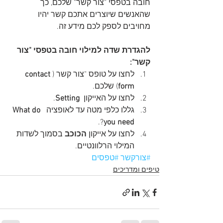
חובה בטפסי "צור קשר" שלכם, כך 
שהאנשים שיוצרים אתכם קשר יהיו 
מחויבים לספק לכם מידע זה.
להגדרת שדה למילוי חובה בטפסי "צור 
קשר":
לחצו על טופס "צור קשר (
contact 
form
) שלכם.  
לחצו על האייקון  
Setting
.  
גללו כלפי מטה עד לאופציה  
What do 
?.  
you need
לחצו על אייקון 
הכוכב
 בסמוך לשדות 
המילוי הרלוונטיים. 
#צורקשר
#טפסים
טיפים ומדריכים