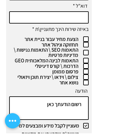
דוא"ל
ח
באיזה שירות הינך מתעניין\ת
*
ו
הצעת מחיר עבור בניית אתר
ב
ה
תחזוקה וניהול אתר
התאמות SEO \ התאמות נגישות \
מדיניות פרטיות
התאמות לבינה המלאכותית GEO
הדרכות \ קורס דיגיטלי
פרסום ממומן
צילום \ וידאו \ יצירת תוכן ויזאולי
נושא אחר
הודעה
מעוניין לקבל מידע ומבצעים למייל
מאשר\ת שקראתי את
מדיניות