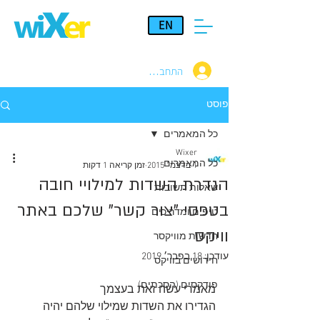
EN
התחברות
פוסט
כל המאמרים
Wixer
כל המאמרים
1 בדצמ׳ 2015
זמן קריאה 1 דקות
הגדרת השדות למילויי חובה
שאלות תשובות
בטפסי "צור קשר" שלכם באתר
טיפים ומדריכים
וויקס
חדשות מוויקסר
עודכן:
18 בפבר׳ 2019
חידושים בוויקס
פודקסים (הסכתים)
מאמרי עשה זאת בעצמך
הגדירו את השדות שמילוי שלהם יהיה 