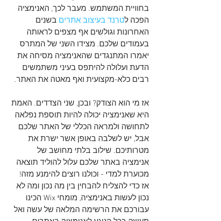
בחוויית המשתמש. מעבר לכך, האנימציה 
הפכה ל
טרנד
בעיצוב
אתרים
 בשנים 
האחרונות וגולשים אף מצפים לראותה 
בעמודים שלכם. מצידו השני של המתרס 
יאמרו המתנגדים שהאנימציה מסיחה את 
הדעת ועלולה להיתפס בעיני משתמשים 
רבים כלא-מקצועית ואף מאטה את האתר.
אז מי הוא הצודק? ובכן, שני הצדדים. האמת 
היא שאנימציה יכולה להיות תוספת נפלאה 
לתחושה ולמראה הכללי של האתר שלכם 
אבל, יש לשלבה באופן אשר ישרת את 
מטרותיכם. שילוב בלתי מחושב של 
אנימציה באתר שלכם עלול להוליד תוצאה 
מכוערת למדי - וכולנו רוצים להימנע מזה! 
אז כדי להצליח להבחין בין מה נכון ומה לא 
נכון לעשות באנימציה, מומחי Wix הכינו 
עבורכם את הרשימה המלאה של עשה ואל 