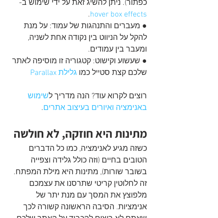
כפתור). ניתן להשיג זאת על ידי שימוש ב- 
.
hover box effects
● מעברים והתנהגות של עמוד: על מנת 
להקל על הניווט בין נקודה אחת לשניה, 
ומעבר בין עמודים.
● שעשוע וקישוט: קטגוריה זו מוסיפה לאתר 
שלכם קצת סטייל כמו 
גלילת
Parallax
רוצים לקרוא עוד? הנה מדריך ל
שימוש
באנימציה
ואיורים
בעיצוב
אתרים
.
מתינות היא חוזקה, לא חולשה
כשזה מגיע לאנימציה, כמו כל הדברים 
הטובים בחיים (וזה כולל גלידה וצפייה 
בשובר שורות), מתינות היא מילת המפתח. 
זה לחלוטין קריטי שתרסנו את עצמכם 
מלפוצץ את המסך עם מנת יתר של 
אנימציות. הסיבה הראשונה קשורה לכך 