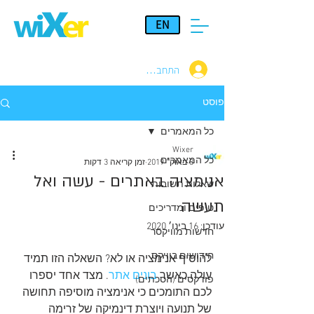
EN
התחברות
פוסט
כל המאמרים
Wixer
כל המאמרים
8 באוק׳ 2019
זמן קריאה 3 דקות
אנימציה באתרים - עשה ואל
שאלות תשובות
תעשה
טיפים ומדריכים
עודכן:
16 בינו׳ 2020
חדשות מוויקסר
חידושים בוויקס
להוסיף אנימציה או לא? השאלה הזו תמיד 
עולה כאשר 
בונים
אתר
. מצד אחד יספרו 
פודקסים (הסכתים)
לכם התומכים כי אנימציה מוסיפה תחושה 
של תנועה ויוצרת דינמיקה של זרימה 